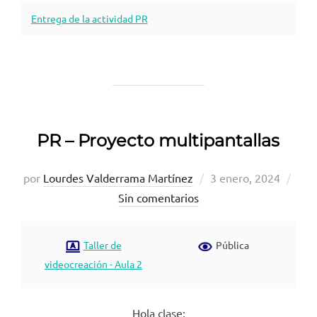
Entrega de la actividad PR
PR – Proyecto multipantallas
Publicado
por
Lourdes Valderrama Martínez
3 enero, 2024
el
Sin comentarios
Taller de
Pública
videocreación - Aula 2
Hola clase: